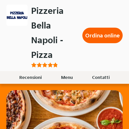
Passa
Pizzeria
al
contenuto
Bella
principale
Ordina online
Napoli -
Pizza
Recensioni
Menu
Contatti